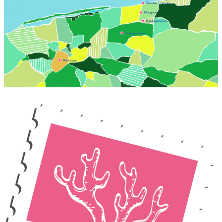
Santa Clara
Playar
Dzidzantún
Cansahcab
Mérida